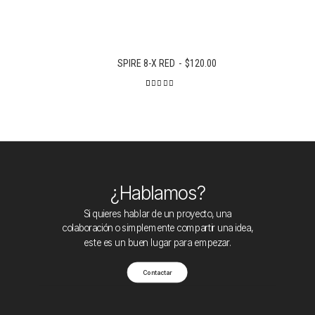
SPIRE 8-X RED
$
120.00
2
Valorado
con
4.50
de 5 en
base a
valoraciones
de
clientes
¿Hablamos?
Si quieres hablar de un proyecto, una
colaboración o simplemente compartir una idea,
este es un buen lugar para empezar.
Contactar